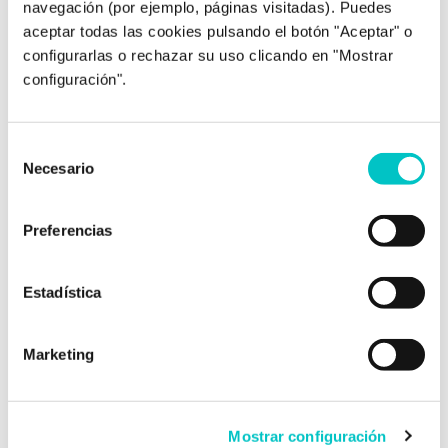
navegación (por ejemplo, páginas visitadas). Puedes
aceptar todas las cookies pulsando el botón "Aceptar" o
configurarlas o rechazar su uso clicando en "Mostrar
configuración".
Post relacionados
Selección
Necesario
de
consentimiento
Preferencias
Estadística
10/12/2021
Lo quiero hacer tan bien, que fallo
Marketing
Esta es una de las frases que más escucho a
los deportistas que acuden a mi consulta. Y es
Mostrar configuración
que es curioso cómo las ganas de hacer las