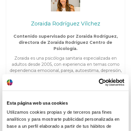
Zoraida Rodríguez Vílchez
Contenido supervisado por Zoraida Rodríguez,
directora de Zoraida Rodríguez Centro de
Psicología.
Zoraida es una psicóloga sanitaria especializada en
adultos desde 2005, con experiencia en temas como
dependencia emocional, pareja, autoestima, depresión,
trastornos de ansiedad y TOC, apoyo a la infertilidad y
opositores. Además, cuenta con una acreditación en
psicología deportiva y ha trabajado con equipos y
deportistas de diferentes disciplinas. Actualmente
trabaja en su propia consulta en Granada, involucrada
Esta página web usa cookies
en proyectos interesantes y entregando lo mejor de sí
Utilizamos cookies propias y de terceros para fines
misma para ayudar a sus pacientes a lograr sus metas.
analíticos y para mostrarte publicidad personalizada en
Colegiada nº AO05484.
base a un perfil elaborado a partir de tus hábitos de