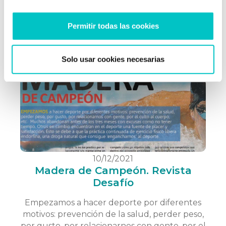
cosas bien en la competición, al final juegan
en nuestra contra. Jugadores de fútbol que
Permitir todas las cookies
por fin tienen una oportunidad tras estar
sentados en el banquillo, o …
saber más
Solo usar cookies necesarias
10/12/2021
Madera de Campeón. Revista
Desafío
Empezamos a hacer deporte por diferentes
motivos: prevención de la salud, perder peso,
por gusto, por relacionarnos con gente, por el