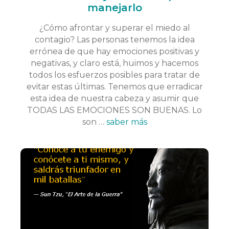
manejarlo
¿Cómo afrontar y superar el miedo al
contagio? Las personas tenemos la idea
errónea de que hay emociones positivas y
negativas, y claro está, huimos y hacemos
todos los esfuerzos posibles para tratar de
evitar estas últimas. Tenemos que erradicar
esta idea de nuestra cabeza y asumir que
TODAS LAS EMOCIONES SON BUENAS. Lo
son …
saber más