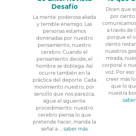
Desafío
Dicen que so
por ciento
La mente: poderosa aliada
comunicamos
y temible enemigo. Las
a través de 
personas estamos
porque el 
dominadas por nuestro
ciento resta
pensamiento, nuestro
nuestros ges
cerebro. Cuando el
mirada, nues
pensamiento decide, el
corporal o nu
hombre se doblega. Así
voz. Por es
ocurre también en la
creer más l
práctica del deporte. Cada
que lo qu
movimiento nuestro, por
nuestra bo
sencillo que nos parezca,
sabe
sigue el siguiente
procedimiento: nuestro
cerebro piensa lo que
pretende hacer, manda la
señal a …
saber más