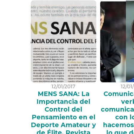
12/01/2017
12/01
MENS SANA: La
Comunic
Importancia del
ver
Control del
comunic
Pensamiento en el
con l
Deporte Amateur y
hacemos
de Élite. Revista
lo que 