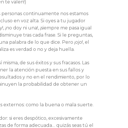
én te valen!)
as personas continuamente nos estamos
cluso en voz alta. Si oyes a tu jugador
y!, ¡no doy ni una!, ¡siempre me pasa igual
disminuye tras cada frase. Si le preguntas,
a palabra de lo que dice. Pero ¡ojo!, el
liza es verdad o no y deja huella.
 misma, de sus éxitos y sus fracasos. Las
er la atención puesta en sus fallos y
resultados y no en el rendimiento, por lo
isminuyen la probabilidad de obtener un
es externos: como la buena o mala suerte.
or: si eres despótico, excesivamente
uerzas de forma adecuada… quizás seas tú el