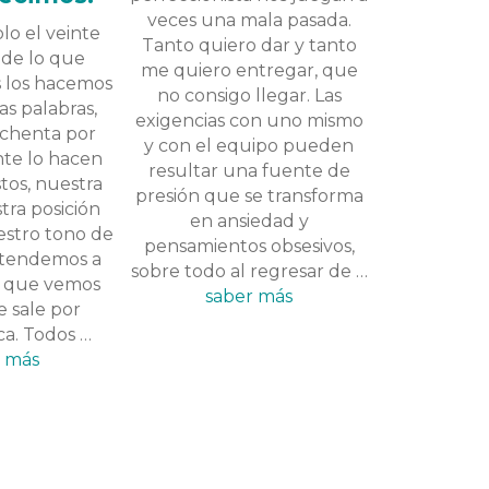
veces una mala pasada.
lo el veinte
Tanto quiero dar y tanto
 de lo que
me quiero entregar, que
 los hacemos
no consigo llegar. Las
las palabras,
exigencias con uno mismo
ochenta por
y con el equipo pueden
nte lo hacen
resultar una fuente de
tos, nuestra
presión que se transforma
tra posición
en ansiedad y
estro tono de
pensamientos obsesivos,
o tendemos a
sobre todo al regresar de …
o que vemos
saber más
e sale por
ca. Todos …
r más