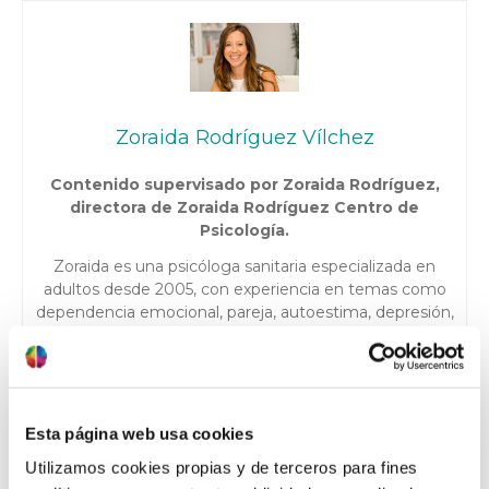
Zoraida Rodríguez Vílchez
Contenido supervisado por Zoraida Rodríguez,
directora de Zoraida Rodríguez Centro de
Psicología.
Zoraida es una psicóloga sanitaria especializada en
adultos desde 2005, con experiencia en temas como
dependencia emocional, pareja, autoestima, depresión,
trastornos de ansiedad y TOC, apoyo a la infertilidad y
opositores. Además, cuenta con una acreditación en
psicología deportiva y ha trabajado con equipos y
deportistas de diferentes disciplinas. Actualmente
trabaja en su propia consulta en Granada, involucrada
Esta página web usa cookies
en proyectos interesantes y entregando lo mejor de sí
Utilizamos cookies propias y de terceros para fines
misma para ayudar a sus pacientes a lograr sus metas.