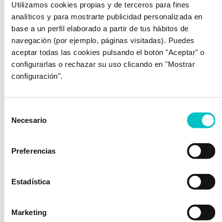
Utilizamos cookies propias y de terceros para fines
analíticos y para mostrarte publicidad personalizada en
base a un perfil elaborado a partir de tus hábitos de
navegación (por ejemplo, páginas visitadas). Puedes
Post relacionados
aceptar todas las cookies pulsando el botón "Aceptar" o
configurarlas o rechazar su uso clicando en "Mostrar
configuración".
Selección
Necesario
de
consentimiento
12/01/2017
Preferencias
Liderazgo Del Bosque
Vicente del Bosque ha sido proclamado por la
Estadística
FIFA como el mejor técnico del mundo en
2012 y nos ha regalado unas declaraciones
Marketing
magníficas sobre lo que para él, debe ser el