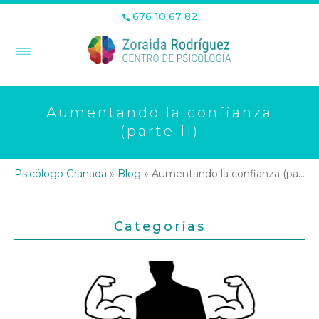
676 10 67 82
Aumentando la confianza
(parte II)
Psicólogo Granada
»
Blog
»
Aumentando la confianza (parte II)
Categorías