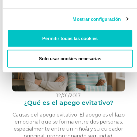
entrenador ideal: ejemplar, observador, con
criterios firmes pero con flexibilidad, que
genere confianza, credibilidad y buen clima
Mostrar configuración
entre sus jugadores, etc. Como él …
saber más
Permitir todas las cookies
Solo usar cookies necesarias
12/01/2017
¿Qué es el apego evitativo?
Causas del apego evitativo El apego es el lazo
emocional que se forma entre dos personas,
especialmente entre un niño/a y su cuidador
principal, proporcionando seguridad,