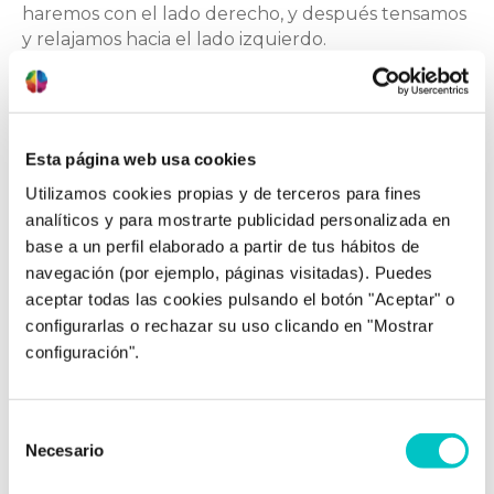
haremos con el lado derecho, y después tensamos
y relajamos hacia el lado izquierdo.
8. Estómago: aprieta fuertemente como si hicieras
un abdominal.
Esta página web usa cookies
Utilizamos cookies propias y de terceros para fines
analíticos y para mostrarte publicidad personalizada en
base a un perfil elaborado a partir de tus hábitos de
navegación (por ejemplo, páginas visitadas). Puedes
aceptar todas las cookies pulsando el botón "Aceptar" o
configurarlas o rechazar su uso clicando en "Mostrar
configuración".
9. Brazos: primero, levantamos el brazo derecho y
tensamos apretándolo fuertemente desde el
puño hasta el hombro, manteniendo todo el brazo
Selección
en tensión. Tras relajarlo, realizaremos el mismo
Necesario
de
ejercicio con el brazo izquierdo para después,
consentimiento
relajar de nuevo.