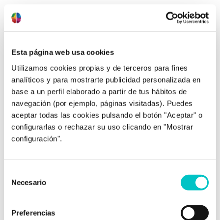
Post relacionados
Esta página web usa cookies
Utilizamos cookies propias y de terceros para fines
analíticos y para mostrarte publicidad personalizada en
base a un perfil elaborado a partir de tus hábitos de
navegación (por ejemplo, páginas visitadas). Puedes
aceptar todas las cookies pulsando el botón "Aceptar" o
02/04/2018
configurarlas o rechazar su uso clicando en "Mostrar
Soy una persona tímida o padezco
configuración".
fobia social
El ser humano es un ser social, por lo que
ponernos nerviosos ante ciertas situaciones es
Selección
Necesario
adaptativo y funcional. Sin embargo, cuando
de
esa ansiedad es intensa, desproporcionada, no
consentimiento
desaparece a los pocos minutos de la
Preferencias
interacción o interfiere en la vida diaria,