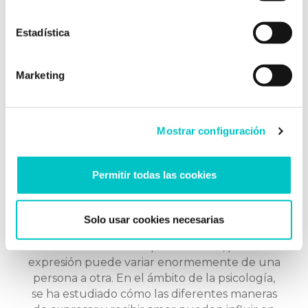
podríamos estar hablando de un problema
mayor. ¿Qué es la timidez? ¿Cómo es …
saber
Estadística
más
Marketing
Mostrar configuración
Permitir todas las cookies
02/04/2018
Los cinco lenguajes del amor
Solo usar cookies necesarias
El amor es un concepto universal, pero su
expresión puede variar enormemente de una
persona a otra. En el ámbito de la psicología,
se ha estudiado cómo las diferentes maneras