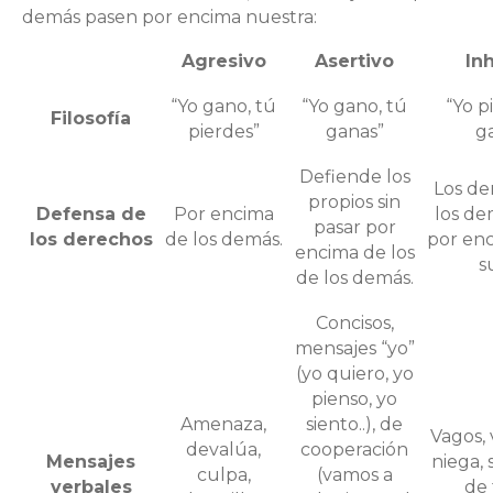
demás pasen por encima nuestra:
Agresivo
Asertivo
In
“Yo gano, tú
“Yo gano, tú
“Yo p
Filosofía
pierdes”
ganas”
g
Defiende los
Los de
propios sin
Defensa de
Por encima
los de
pasar por
los derechos
de los demás.
por enc
encima de los
s
de los demás.
Concisos,
mensajes “yo”
(yo quiero, yo
pienso, yo
Amenaza,
siento..), de
Vagos, 
devalúa,
cooperación
Mensajes
niega, s
culpa,
(vamos a
verbales
de