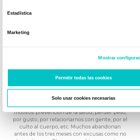
atrás, …
saber más
Estadística
Marketing
Mostrar configura
Permitir todas las cookies
09/05/2017
Madera de Campeón. Revista
Desafío
Solo usar cookies necesarias
Empezamos a hacer deporte por diferentes
motivos: prevención de la salud, perder peso,
por gusto, por relacionarnos con gente, por el
culto al cuerpo, etc. Muchos abandonan
antes de los tres meses con excusas como no