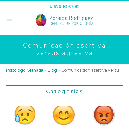
676 10 67 82
Comunicación asertiva
versus agresiva
Psicólogo Granada
»
Blog
»
Comunicación asertiva versus agresiva
Categorías