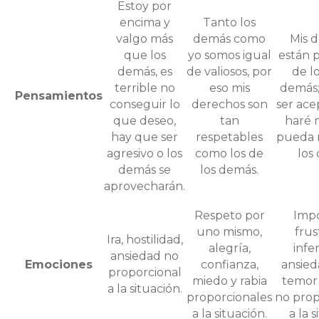
Estoy por
encima y
Tanto los
valgo más
demás como
Mis 
que los
yo somos igual
están 
demás, es
de valiosos, por
de lo
terrible no
eso mis
demás;
Pensamientos
conseguir lo
derechos son
ser ace
que deseo,
tan
haré 
hay que ser
respetables
pueda 
agresivo o los
como los de
los
demás se
los demás.
aprovecharán.
Respeto por
Impo
uno mismo,
frus
Ira, hostilidad,
alegría,
infer
ansiedad no
Emociones
confianza,
ansied
proporcional
miedo y rabia
temor 
a la situación.
proporcionales
no prop
a la situación.
a la s