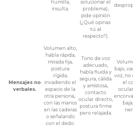
humilla,
solucionar el
desprop
insulta.
problema),
pide opinión
(¿Qué opinas
tú al
respecto?).
Volumen alto,
habla rápida,
Tono de voz
mirada fija,
Volum
adecuado,
postura
bajo, va
habla fluida y
rígida,
voz, no
segura, cálida
Mensajes no
invadiendo el
el c
y amistosa,
verbales.
espacio de la
ocular
contacto
otra persona,
encorva
ocular directo,
con las manos
baja
postura firme
en las caderas
ner
pero relajada.
o señalando
con el dedo.