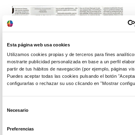
Esta página web usa cookies
Utilizamos cookies propias y de terceros para fines analítico
09/05/2017
mostrarte publicidad personalizada en base a un perfil elabo
Coaching y psicología, ¿para qué
partir de tus hábitos de navegación (por ejemplo, páginas vis
sirven?
Puedes aceptar todas las cookies pulsando el botón "Acepta
configurarlas o rechazar su uso clicando en "Mostrar configu
Últimamente hemos oído mucho la palabra
“coaching”, incluso en la tele, en donde
famosos cantantes haces de “coach” y
Selección
enseñan a los concursantes a sacar la mejor
Necesario
de
versión de sí mismos. Y es que el término
consentimiento
viene del inglés coach que significa
entrenador. Todos sabemos qué hace un
Preferencias
entrenador. Si nos remontamos aún más