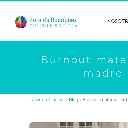
NOSOT
Burnout mater
madre 
Psicólogo Granada
»
Blog
»
Burnout maternal: sín