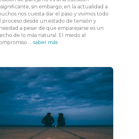
nsignificante, sin embargo, en la actualidad a
uchos nos cuesta dar el paso y vivimos todo
l proceso desde un estado de tensión y
nsiedad a pesar de que emparejarse es un
echo de lo más natural. El miedo al
ompromiso …
saber más