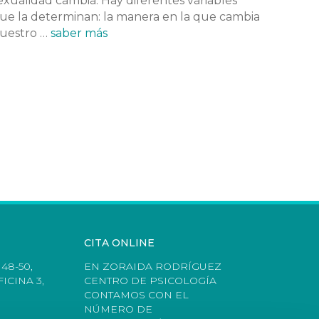
exualidad cambia. Hay diferentes variables
ue la determinan: la manera en la que cambia
uestro …
saber más
CITA ONLINE
48-50,
EN ZORAIDA RODRÍGUEZ
ICINA 3,
CENTRO DE PSICOLOGÍA
CONTAMOS CON EL
NÚMERO DE