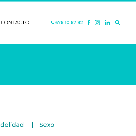
CONTACTO
676 10 67 82
idelidad
Sexo