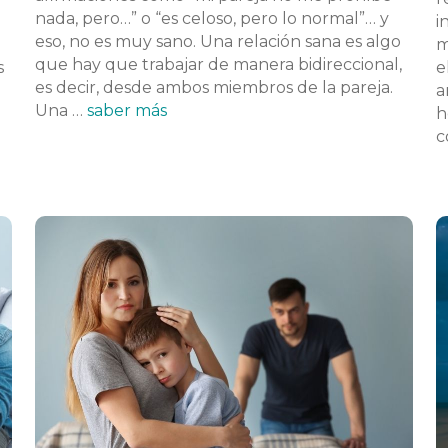
nada, pero…” o “es celoso, pero lo normal”… y
i
eso, no es muy sano. Una relación sana es algo
m
que hay que trabajar de manera bidireccional,
s
e
es decir, desde ambos miembros de la pareja.
a
Una …
saber más
h
c