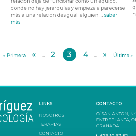
s
relación deja de funcionar como un equipo,
q
donde no hay jerarquías y empieza a parecerse
n
más a una relación desigual: alguien …
saber
más
«
2
3
4
»
« Primera
...
...
Última »
LINKS
CONTACTO
C/ SAN ANTÓN, Nº 
NOSOTROS
ENTREPLANTA, OF
TERAPIAS
GRANADA
CONTACTO
676 10 67 82