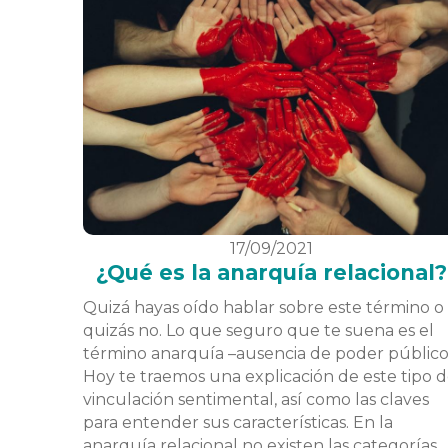
17/09/2021
¿Qué es la anarquía relacional?
Quizá hayas oído hablar sobre este término o
quizás no. Lo que seguro que te suena es el
término anarquía –ausencia de poder público
Hoy te traemos una explicación de este tipo 
vinculación sentimental, así como las claves
para entender sus características. En la
anarquía relacional no existen las categorías