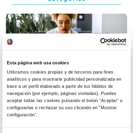
Esta página web usa cookies
03/11/2025
Utilizamos cookies propias y de terceros para fines
Cómo podemos superar el síndrome
analíticos y para mostrarte publicidad personalizada en
del impostor
base a un perfil elaborado a partir de tus hábitos de
Sentir que no merecemos nuestros logros, que
navegación (por ejemplo, páginas visitadas). Puedes
“fue suerte” o que en cualquier momento alguien
aceptar todas las cookies pulsando el botón "Aceptar" o
descubrirá que no somos tan capaces como
configurarlas o rechazar su uso clicando en "Mostrar
aparentamos, es más común de lo que creemos.
configuración".
Este fenómeno, conocido como el síndrome del
impostor, es relativamente común. Es el nombre