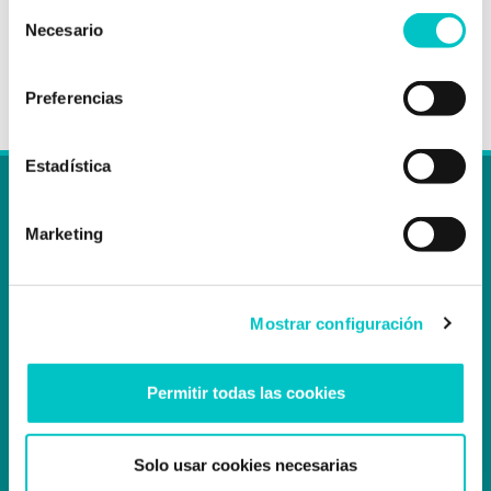
que le damos a esa experiencia en la que las
Selección
personas, …
saber más
Necesario
de
consentimiento
Preferencias
Estadística
Marketing
Mostrar configuración
LINKS
NOSOTROS
Permitir todas las cookies
TERAPIAS
Solo usar cookies necesarias