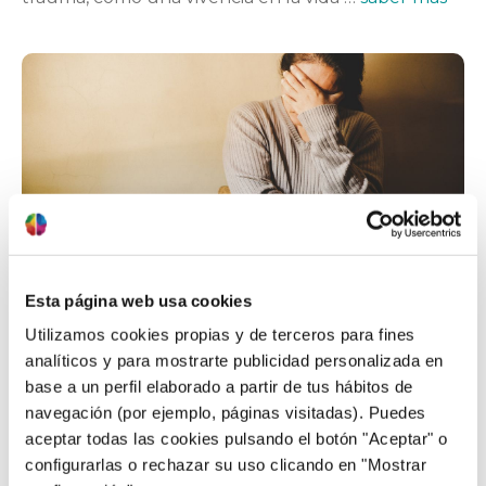
07/07/2023
Cómo reconocer los síntomas de un
trauma no superado
Esta página web usa cookies
Utilizamos cookies propias y de terceros para fines
¿Qué es un trauma? Un trauma hace referencia a
analíticos y para mostrarte publicidad personalizada en
una experiencia emocionalmente impactante que
base a un perfil elaborado a partir de tus hábitos de
hayas vivenciado, pero que no hayas podido
navegación (por ejemplo, páginas visitadas). Puedes
procesar e integrar con normalidad dentro de tu
aceptar todas las cookies pulsando el botón "Aceptar" o
historia vital porque te ha hecho sentir
configurarlas o rechazar su uso clicando en "Mostrar
especialmente amenazado a nivel físico o