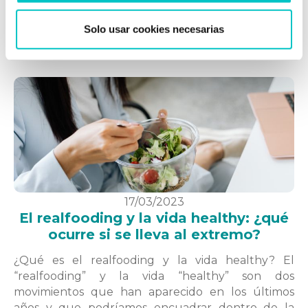
la vida. Esta se volverá problemática cuando
aparezca en situaciones en las que en realidad no
Solo usar cookies necesarias
hay peligro, como es el caso de …
saber más
17/03/2023
El realfooding y la vida healthy: ¿qué
ocurre si se lleva al extremo?
¿Qué es el realfooding y la vida healthy? El
“realfooding” y la vida “healthy” son dos
movimientos que han aparecido en los últimos
años y que podríamos encuadrar dentro de la