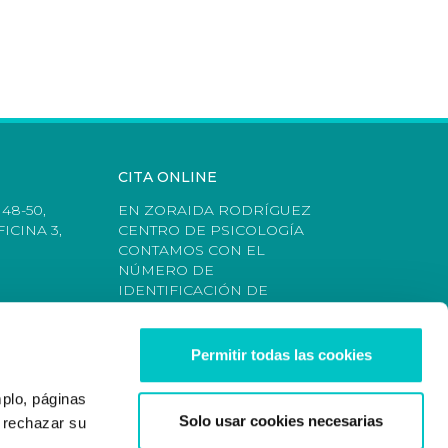
CITA ONLINE
48-50,
EN ZORAIDA RODRÍGUEZ
ICINA 3,
CENTRO DE PSICOLOGÍA
CONTAMOS CON EL
NÚMERO DE
IDENTIFICACIÓN DE
CENTRO AUTORIZADO
(NICA): 61502 COLEGIADA Nº
AO05484.
Permitir todas las cookies
SOLICITA TU CITA POR
mplo, páginas
SKYPE
Solo usar cookies necesarias
o rechazar su
Pedir cita