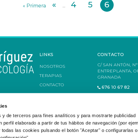
«
4
5
6
« Primera
...
LINKS
CONTACTO
C/ SAN ANTÓN, Nº 
NOSOTROS
ENTREPLANTA, OF
TERAPIAS
GRANADA
CONTACTO
676 10 67 82
ies
 y de terceros para fines analíticos y para mostrarte publicidad
 perfil elaborado a partir de tus hábitos de navegación (por eje
 todas las cookies pulsando el botón "Aceptar" o configurarlas 
onfiguración".