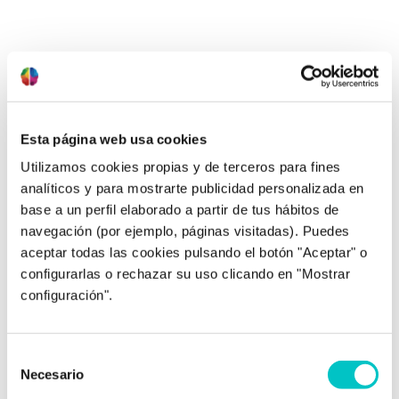
23/01/2013
Sólo importa hoy. Marca
Esta página web usa cookies
Utilizamos cookies propias y de terceros para fines
Difícil partido tiene que afrontar el Valencia contra
analíticos y para mostrarte publicidad personalizada en
un Real Madrid que ha sentado cátedra en los dos
base a un perfil elaborado a partir de tus hábitos de
últimos encuentros que ambos han disputado
navegación (por ejemplo, páginas visitadas). Puedes
entre sí. Pero el deporte, y en concreto el fútbol,
es el mundo donde más “milagros” vemos y donde
aceptar todas las cookies pulsando el botón "Aceptar" o
cada fin de semana ocurre algo sorprendente.
configurarlas o rechazar su uso clicando en "Mostrar
Como dice Valverde, “hay muchas …
saber más
configuración".
Selección
Necesario
de