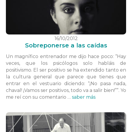
16/10/2012
Sobreponerse a las caídas
Un magnífico entrenador me dijo hace poco: “Hay
veces, que los psicólogos solo habláis de
positivismo. El ser positivo se ha extendido tanto en
la cultura general que parece que tienes que
entrar en el vestuario diciendo: “¡No pasa nada,
chaval! ¡Vamos ser positivos, todo va a salir bien!””. Yo
me reí con su comentario …
saber más