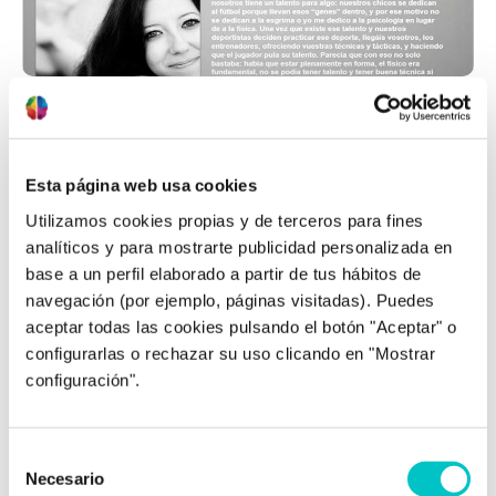
13/11/2012
¿Qué es la Psicología Deportiva?, en
Documentos de Entrenadores
La fórmula del éxito: talento, técnica, físico y…
Esta página web usa cookies
psicología deportiva. Con esta fórmula siempre
Utilizamos cookies propias y de terceros para fines
explicamos desde mi gabinete para qué sirve y en
analíticos y para mostrarte publicidad personalizada en
qué puede ayudar la Psicología Deportiva. El
base a un perfil elaborado a partir de tus hábitos de
primer ingrediente de la fórmula es el talento.
navegación (por ejemplo, páginas visitadas). Puedes
Cada uno de nosotros tiene un talento para algo:
aceptar todas las cookies pulsando el botón "Aceptar" o
nuestros chicos se dedican al fútbol porque llevan
configurarlas o rechazar su uso clicando en "Mostrar
…
saber más
configuración".
Selección
Necesario
de