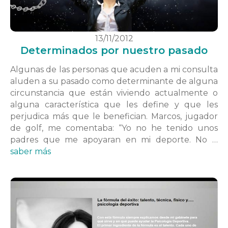
13/11/2012
Determinados por nuestro pasado
Algunas de las personas que acuden a mi consulta
aluden a su pasado como determinante de alguna
circunstancia que están viviendo actualmente o
alguna característica que les define y que les
perjudica más que le benefician. Marcos, jugador
de golf, me comentaba: “Yo no he tenido unos
padres que me apoyaran en mi deporte. No …
saber más