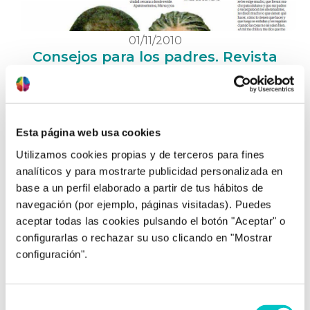
01/11/2010
Consejos para los padres. Revista
Desafío
Marta tiene 15 años, y tiene una gran afición: correr.
Empezó con solo 9 años, cuando Nuria, su madre,
la apuntó a las actividades extraescolares que
Esta página web usa cookies
ofrecía su colegio. Ahora Marta ya está en un
Utilizamos cookies propias y de terceros para fines
centro de competición, entrena todos los días dos
analíticos y para mostrarte publicidad personalizada en
horas y compite muchos fines de semana. Tiene
base a un perfil elaborado a partir de tus hábitos de
talento para la velocidad, …
saber más
navegación (por ejemplo, páginas visitadas). Puedes
aceptar todas las cookies pulsando el botón "Aceptar" o
configurarlas o rechazar su uso clicando en "Mostrar
configuración".
Selección