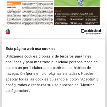
14/01/2009
Nadal de clásico, no es Nadal. Público
Esta página web usa cookies
Rafael Nadal, el “Sansón” entre los tenistas,
Utilizamos cookies propias y de terceros para fines
símbolo de fuerza, energía, valentía y coraje. Su
analíticos y para mostrarte publicidad personalizada en
imagen lo dice todo. Cuando ves a Nadal entrar en
la pista, un escalofrío te recorre el cuerpo. Algo te
base a un perfil elaborado a partir de tus hábitos de
dice: “tiembla”, y tú sabes bien por qué. Rafael
navegación (por ejemplo, páginas visitadas). Puedes
Nadal, el “Sansón” entre los tenistas, símbolo de
aceptar todas las cookies pulsando el botón "Aceptar" o
fuerza, energía, valentía …
saber más
configurarlas o rechazar su uso clicando en "Mostrar
configuración".
Selección