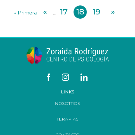
«
17
18
19
»
« Primera
...
LINKS
NOSOTROS
TERAPIAS
CONTACTO