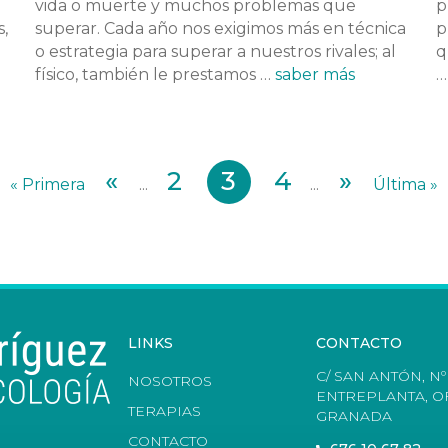
vida o muerte y muchos problemas que
p
,
superar. Cada año nos exigimos más en técnica
p
o estrategia para superar a nuestros rivales; al
q
físico, también le prestamos …
saber más
«
2
3
4
»
« Primera
...
...
Última »
LINKS
CONTACTO
C/ SAN ANTÓN, Nº 
NOSOTROS
ENTREPLANTA, OF
TERAPIAS
GRANADA
CONTACTO