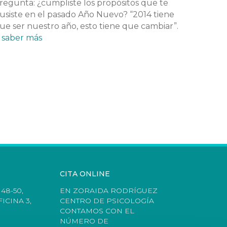
regunta: ¿cumpliste los propósitos que te
usiste en el pasado Año Nuevo? “2014 tiene
ue ser nuestro año, esto tiene que cambiar”.
…
saber más
CITA ONLINE
48-50,
EN ZORAIDA RODRÍGUEZ
ICINA 3,
CENTRO DE PSICOLOGÍA
CONTAMOS CON EL
NÚMERO DE