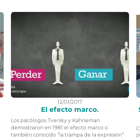
12/01/2017
El efecto marco.
Los psicólogos Tversky y Kahneman
demostraron en 1981 el efecto marco o
C
también conocido “la trampa de la expresión”
P