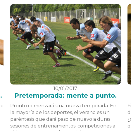
10/01/2017
.
Pretemporada: mente a punto.
de
Pronto comenzará una nueva temporada. En
F
la mayoría de los deportes, el verano es un
d
paréntesis que dará paso de nuevo a duras
¿
sesiones de entrenamientos, competiciones a
q