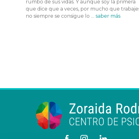
rumbo de sus vidas. Y aunque soy la primera
que dice que a veces, por mucho que trabajes
no siempre se consigue lo …
saber más