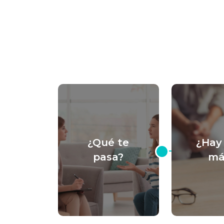
¿Qué te
¿Hay
pasa?
má