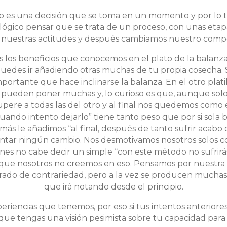
no es una decisión que se toma en un momento y por lo
lógico pensar que se trata de un proceso, con unas etap
nuestras actitudes y después cambiamos nuestro comp
los beneficios que conocemos en el plato de la balanza
uedes ir añadiendo otras muchas de tu propia cosecha.
rtante que hace inclinarse la balanza. En el otro platil
pueden poner muchas y, lo curioso es que, aunque sol
upere a todas las del otro y al final nos quedemos como
ando intento dejarlo” tiene tanto peso que por si sola 
más le añadimos “al final, después de tanto sufrir acabo
entar ningún cambio. Nos desmotivamos nosotros solos c
nes no cabe decir un simple “con este método no sufrirás
que nosotros no creemos en eso. Pensamos por nuestra 
grado de contrariedad, pero a la vez se producen mucha
que irá notando desde el principio.
riencias que tenemos, por eso si tus intentos anteriores
 que tengas una visión pesimista sobre tu capacidad para