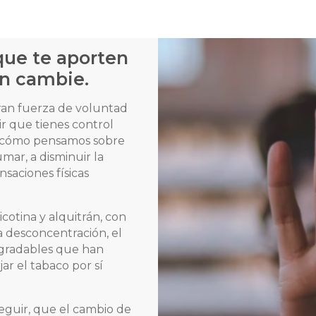
que te aporten
ón cambie.
ran fuerza de voluntad
r que tienes control
ar cómo pensamos sobre
mar, a disminuir la
nsaciones físicas
cotina y alquitrán, con
 desconcentración, el
sagradables que han
ar el tabaco por sí
eguir, que el cambio de