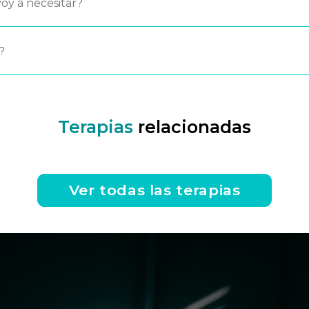
oy a necesitar?
?
Terapias
relacionadas
Ver todas las terapias