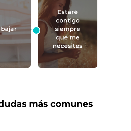
Estaré
contigo
abajar
siempre
que me
necesites
s dudas más comunes