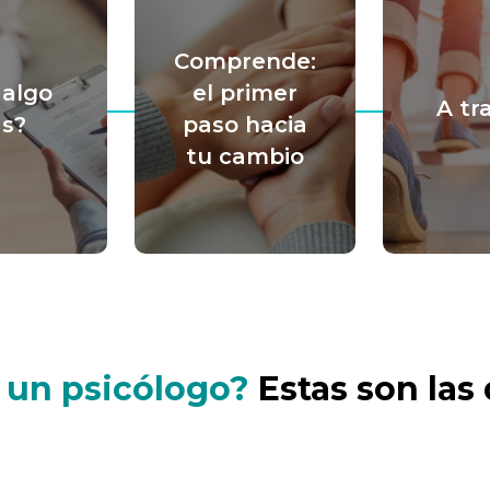
Comprende:
 algo
el primer
A tr
s?
paso hacia
tu cambio
o un psicólogo?
Estas son la