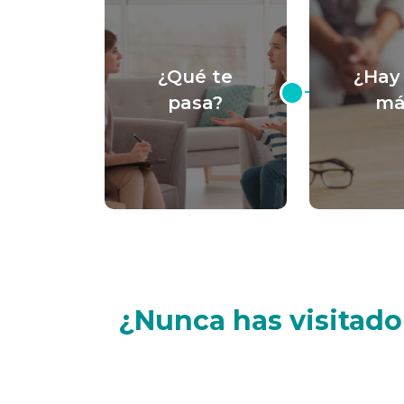
¿Qué te
¿Hay
pasa?
má
¿Nunca has visitad