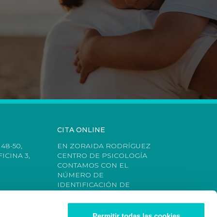
CITA ONLINE
48-50,
EN ZORAIDA RODRÍGUEZ
ICINA 3,
CENTRO DE PSICOLOGÍA
CONTAMOS CON EL
NÚMERO DE
IDENTIFICACIÓN DE
CENTRO AUTORIZADO
(NICA): 61502 COLEGIADA Nº
AO05484.
Permitir todas las cookies