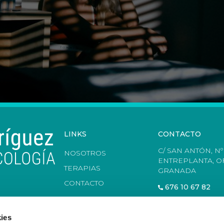
LINKS
CONTACTO
C/ SAN ANTÓN, Nº 
NOSOTROS
ENTREPLANTA, OF
TERAPIAS
GRANADA
CONTACTO
676 10 67 82
ies