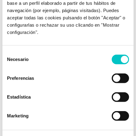
base a un perfil elaborado a partir de tus hábitos de
navegación (por ejemplo, páginas visitadas). Puedes
aceptar todas las cookies pulsando el botón "Aceptar" o
configurarlas o rechazar su uso clicando en "Mostrar
01/12/2008
configuración".
El Talento deportivo. Planeta Running
Alcanzar tus metas, conseguir tus objetivos, ganar
una medalla, llegar al primer puesto, alzarse con la
Selección
victoria, subir al podio, en definitiva…vivir tu sueño.
Necesario
de
¿Quién no ha anhelado todo esto? Muchos
consentimiento
luchamos, pero solo unos pocos afortunados lo
Preferencias
consiguen. ¿La diferencia? La diferencia la marca
muchas variables relacionadas con el éxito
deportivo, pero por encima …
saber más
Estadística
Marketing
«
2
3
4
« Primera
...