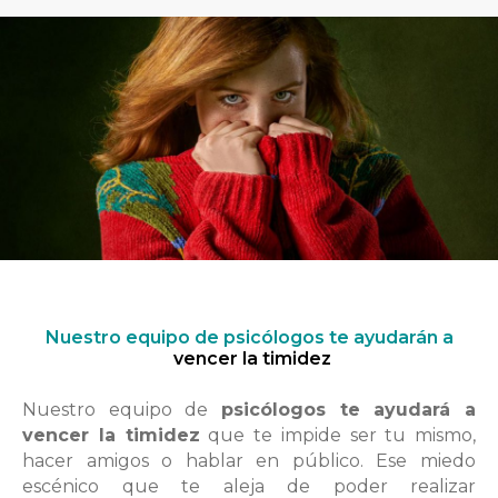
Nuestro equipo de psicólogos te ayudarán a
vencer la timidez
Nuestro equipo de
psicólogos te ayudará a
vencer la timidez
que
te impide ser tu mism
o,
hacer amigos o
hablar en público
. Ese
miedo
escénico
que te aleja de poder realizar