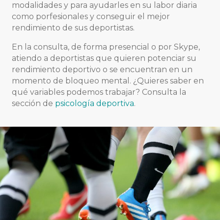
modalidades y para ayudarles en su labor diaria
como porfesionales y conseguir el mejor
rendimiento de sus deportistas.
En la consulta, de forma presencial o por Skype,
atiendo a deportistas que quieren potenciar su
rendimiento deportivo o se encuentran en un
momento de bloqueo mental. ¿Quieres saber en
qué variables podemos trabajar? Consulta la
sección de
psicología deportiva
.