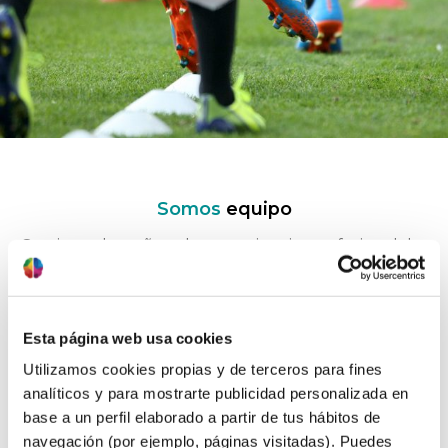
Somos
equipo
Gracias a los años de experiencia profesional he
convertido mi consulta en un equipo de
profesionales, formado por especialistas altamente
cualificados en diferentes áreas: psicología de
adultos e infantil, psicología deportiva, coaching,
Esta página web usa cookies
recursos humanos y formación a empresas.
Utilizamos cookies propias y de terceros para fines
analíticos y para mostrarte publicidad personalizada en
Lo más importante para nosotros es tu bienestar.
base a un perfil elaborado a partir de tus hábitos de
Para ayudarte a alcanzar tus objetivos lo antes
navegación (por ejemplo, páginas visitadas). Puedes
posible, partiremos de una evaluación inicial y